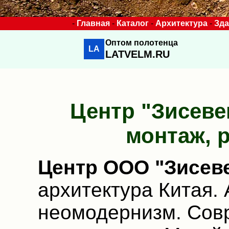
-
Главная
-
Каталог
-
Архитектура
-
Зд
Оптом полотенца
LA
LATVELM.RU
Центр "Зисеве
монтаж, 
Центр ООО "Зисев
архитектура Китая.
неомодернизм. Сов