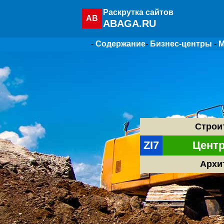
Раскрутка сайтов
AB
ABAGA.RU
-
Содержание
-
Бизнес-центры
-
М
Строи
ZI7
Цент
Архи