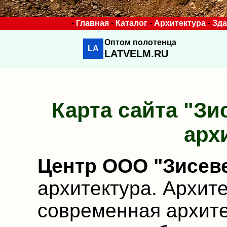
-
Главная
-
Каталог
-
Архитектура
-
Зд
Оптом полотенца
LA
LATVELM.RU
Карта сайта "Зи
арх
Центр ООО "Зисев
архитектура. Архите
современная архите