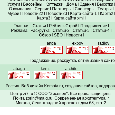
Услуги
l
Бассейны
l
Коттеджи
l
Дома
l
Здания
l
Высотки
О компании
l
Сервис
l
Партнеры
l
Спонсоры
l
Театры
l
Музеи
l
Новости22
l
Новости23
l
Карта-сайта-1
l
Карта2
Карта3
l
Карта сайта xml
l
Главная
l
Статьи
l
Рейтинг-Строй
l
Продвижение
l
Реклама
l
Раскрутка
l
Статьи-2
l
Статьи-3
l
Статьи-4
l
Обзор
l
SEO
l
Новости
l
artda
expov
radiov
Продвижение,
раскрутка
, оптимизация сайто
abaga
kemt
archite
Россия. Веб
дизайн
Kemota.ru, создание сайтов, недорог
Центр zi7.ru © ООО "Зисевен". Все права защищены.
Почта zorin@malg.ru
. Современная архитектура.
г.
Москва, Ленинградский проспект, дом 68, стр. 2.