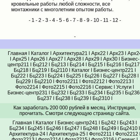
кровельные работы любой сложности, все
монтажники с многолетним опытом работы.
-
1
-
2
-
3
-
4
-
5
-
6
-
7
-
8
-
9
-
10
-
11
-
12
-
-
Главная
l
Каталог
l
Архитектура21
l
Арх22
l
Арх23
l
Арх2
l
Арх25
l
Арх26
l
Арх27
l
Арх28
l
Арх29
l
Арх30
l
Бизнес-
центр211
l
Бц212
l
Бц213
l
Бц214
l
Бц215
l
Бц216
l
Бц217
Бц218
l
Бц219
l
Бц2110
l
Каталог
l
Бизнес-центр221
l
Бц222
l
Бц223
l
Бц224
l
Бц225
l
Бц226
l
Бц227
l
Бц228
l
Бц229
l
Бц2210
l
Фото2211
l
Фото2212
l
Фото2213
l
Фото2214
l
Фото2215
l
Фото2216
l
Сервис
l
Услуги
l
Бизнес-центр231
l
Бц232
l
Бц233
l
Бц234
l
Бц235
l
Бц236
Бц237
l
Бц238
l
Бц239
l
Бц2310
l
Как заработать 200 000 рублей в месяц. Инструкция,
прочитать. Смотри следующую страницу сайта.
Главная
l
Каталог
l
Бизнес-центр241
l
Бц242
l
Бц243
l
Бц234
l
Бц245
l
Бц246
l
Бц247
l
Бц248
l
Бц249
l
Бц2410
l
Архитектура-24
l
Архитектура-25
l
Фото2211
l
Фото2212
Фото2213
l
Фото2214
l
Фото2215
l
Фото2216
l
Сервис
l