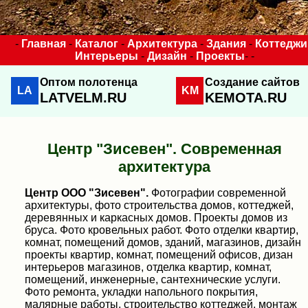
-
Главная
-
Каталог
-
Архитектура
-
Здания
-
Коттеджи
Интерьеры
-
Дизайн
-
Проекты
- -
Оптом полотенца
Создание сайтов
LA
KM
LATVELM.RU
KEMOTA.RU
Центр "Зисевен". Современная
архитектура
Центр ООО "Зисевен".
Фотографии современной
архитектуры, фото строительства домов, коттеджей,
деревянных и каркасных домов. Проекты домов из
бруса. Фото кровельных работ. Фото отделки квартир,
комнат, помещений домов, зданий, магазинов, дизайн
проекты квартир, комнат, помещений офисов, дизан
интерьеров магазинов, отделка квартир, комнат,
помещений, инженерные, сантехнические услуги.
Фото ремонта, укладки напольного покрытия,
малярные работы, строительство коттеджей, монтаж