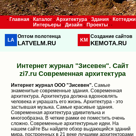
-
Главная
-
Каталог
-
Архитектура
-
Здания
-
Коттеджи
Интерьеры
-
Дизайн
-
Проекты
- -
Оптом полотенца
Создание сайтов
LA
KM
LATVELM.RU
KEMOTA.RU
Интернет журнал "Зисевен". Сайт
zi7.ru Современная архитектура
Интернет журнал ООО "Зисевен".
Самые
знаменитые современные здания. Современная
архитектура. Архитектура должна вдохновлять
человека и украшать его жизнь. Архитектура - это
застывшая музыка. Самые красивые здания.
Современная архитектура удивительна и
многообразна. В четкие рамки ее поместить очень
сложно. Современные архитектурные идеи. На
нашем сайте Вы найдете обзор выдающийся зданий
мира, построенных в 21 веке лучшими архитекторами