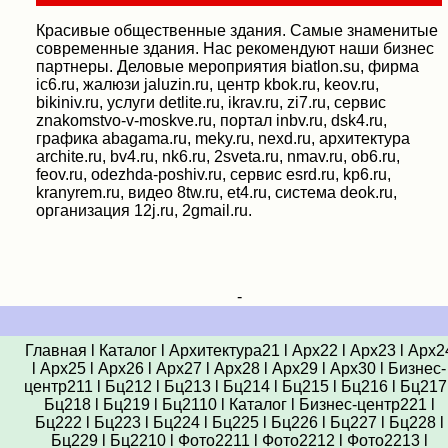
Красивые общественные здания. Самые знаменитые
современные здания. Нас рекомендуют наши бизнес
партнеры. Деловые мероприятия biatlon.su, фирма
ic6.ru, жалюзи jaluzin.ru, центр kbok.ru, keov.ru,
bikiniv.ru, услуги detlite.ru, ikrav.ru, zi7.ru, сервис
znakomstvo-v-moskve.ru, портал inbv.ru, dsk4.ru,
графика abagama.ru, meky.ru, nexd.ru, архитектура
archite.ru, bv4.ru, nk6.ru, 2sveta.ru, nmav.ru, ob6.ru,
feov.ru, odezhda-poshiv.ru, сервис esrd.ru, kp6.ru,
kranyrem.ru, видео 8tw.ru, et4.ru, система deok.ru,
организация 12j.ru, 2gmail.ru.
-
Главная
l
Каталог
l
Архитектура21
l
Арх22
l
Арх23
l
Арх2
l
Арх25
l
Арх26
l
Арх27
l
Арх28
l
Арх29
l
Арх30
l
Бизнес-
центр211
l
Бц212
l
Бц213
l
Бц214
l
Бц215
l
Бц216
l
Бц217
Бц218
l
Бц219
l
Бц2110
l
Каталог
l
Бизнес-центр221
l
Бц222
l
Бц223
l
Бц224
l
Бц225
l
Бц226
l
Бц227
l
Бц228
l
Бц229
l
Бц2210
l
Фото2211
l
Фото2212
l
Фото2213
l