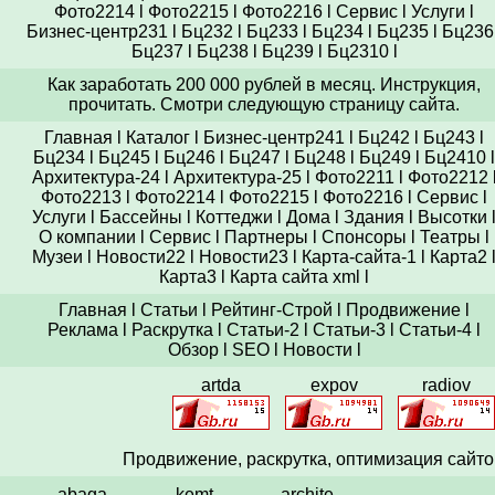
Фото2214
l
Фото2215
l
Фото2216
l
Сервис
l
Услуги
l
Бизнес-центр231
l
Бц232
l
Бц233
l
Бц234
l
Бц235
l
Бц236
Бц237
l
Бц238
l
Бц239
l
Бц2310
l
Как заработать 200 000 рублей в месяц. Инструкция,
прочитать. Смотри следующую страницу сайта.
Главная
l
Каталог
l
Бизнес-центр241
l
Бц242
l
Бц243
l
Бц234
l
Бц245
l
Бц246
l
Бц247
l
Бц248
l
Бц249
l
Бц2410
l
Архитектура-24
l
Архитектура-25
l
Фото2211
l
Фото2212
Фото2213
l
Фото2214
l
Фото2215
l
Фото2216
l
Сервис
l
Услуги
l
Бассейны
l
Коттеджи
l
Дома
l
Здания
l
Высотки
О компании
l
Сервис
l
Партнеры
l
Спонсоры
l
Театры
l
Музеи
l
Новости22
l
Новости23
l
Карта-сайта-1
l
Карта2
Карта3
l
Карта сайта xml
l
Главная
l
Статьи
l
Рейтинг-Строй
l
Продвижение
l
Реклама
l
Раскрутка
l
Статьи-2
l
Статьи-3
l
Статьи-4
l
Обзор
l
SEO
l
Новости
l
artda
expov
radiov
Продвижение,
раскрутка
, оптимизация сайто
abaga
kemt
archite