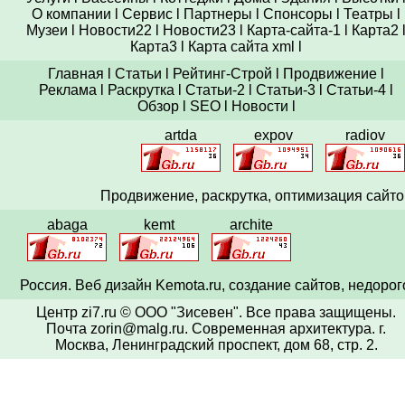
О компании
l
Сервис
l
Партнеры
l
Спонсоры
l
Театры
l
Музеи
l
Новости22
l
Новости23
l
Карта-сайта-1
l
Карта2
Карта3
l
Карта сайта xml
l
Главная
l
Статьи
l
Рейтинг-Строй
l
Продвижение
l
Реклама
l
Раскрутка
l
Статьи-2
l
Статьи-3
l
Статьи-4
l
Обзор
l
SEO
l
Новости
l
artda
expov
radiov
Продвижение,
раскрутка
, оптимизация сайто
abaga
kemt
archite
Россия. Веб
дизайн
Kemota.ru, создание сайтов, недорог
Центр zi7.ru © ООО "Зисевен". Все права защищены.
Почта zorin@malg.ru
. Современная архитектура.
г.
Москва, Ленинградский проспект, дом 68, стр. 2.