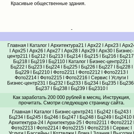
Красивые общественные здания.
-
Главная
l
Каталог
l
Архитектура21
l
Арх22
l
Арх23
l
Арх2
l
Арх25
l
Арх26
l
Арх27
l
Арх28
l
Арх29
l
Арх30
l
Бизнес-
центр211
l
Бц212
l
Бц213
l
Бц214
l
Бц215
l
Бц216
l
Бц217
Бц218
l
Бц219
l
Бц2110
l
Каталог
l
Бизнес-центр221
l
Бц222
l
Бц223
l
Бц224
l
Бц225
l
Бц226
l
Бц227
l
Бц228
l
Бц229
l
Бц2210
l
Фото2211
l
Фото2212
l
Фото2213
l
Фото2214
l
Фото2215
l
Фото2216
l
Сервис
l
Услуги
l
Бизнес-центр231
l
Бц232
l
Бц233
l
Бц234
l
Бц235
l
Бц236
Бц237
l
Бц238
l
Бц239
l
Бц2310
l
Как заработать 200 000 рублей в месяц. Инструкция,
прочитать. Смотри следующую страницу сайта.
Главная
l
Каталог
l
Бизнес-центр241
l
Бц242
l
Бц243
l
Бц234
l
Бц245
l
Бц246
l
Бц247
l
Бц248
l
Бц249
l
Бц2410
l
Архитектура-24
l
Архитектура-25
l
Фото2211
l
Фото2212
Фото2213
l
Фото2214
l
Фото2215
l
Фото2216
l
Сервис
l
Услуги
l
Бассейны
l
Коттеджи
l
Дома
l
Здания
l
Высотки