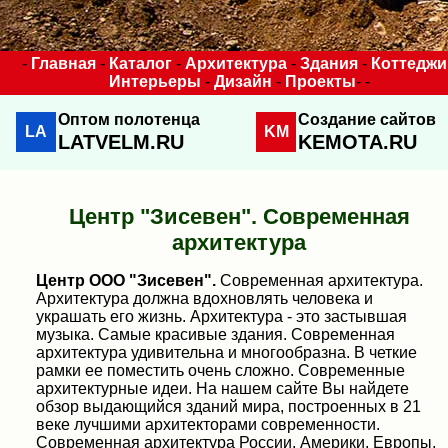
-
Главная
-
Каталог
-
Архитектура
-
Здания
-
Коттеджи
Интерьеры
-
Дизайн
-
Проекты
- -
Оптом полотенца
Создание сайтов
LA
KM
LATVELM.RU
KEMOTA.RU
Центр "Зисевен". Современная
архитектура
Центр ООО "Зисевен".
Современная архитектура.
Архитектура должна вдохновлять человека и
украшать его жизнь. Архитектура - это застывшая
музыка. Самые красивые здания. Современная
архитектура удивительна и многообразна. В четкие
рамки ее поместить очень сложно. Современные
архитектурные идеи. На нашем сайте Вы найдете
обзор выдающийся зданий мира, построенных в 21
веке лучшими архитекторами современности.
Современная архитектура России, Америки, Европы,