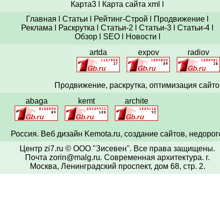
Карта3
l
Карта сайта xml
l
Главная
l
Статьи
l
Рейтинг-Строй
l
Продвижение
l
Реклама
l
Раскрутка
l
Статьи-2
l
Статьи-3
l
Статьи-4
l
Обзор
l
SEO
l
Новости
l
artda
expov
radiov
Продвижение,
раскрутка
, оптимизация сайто
abaga
kemt
archite
Россия. Веб
дизайн
Kemota.ru, создание сайтов, недорог
Центр zi7.ru © ООО "Зисевен". Все права защищены.
Почта zorin@malg.ru
. Современная архитектура.
г.
Москва, Ленинградский проспект, дом 68, стр. 2.