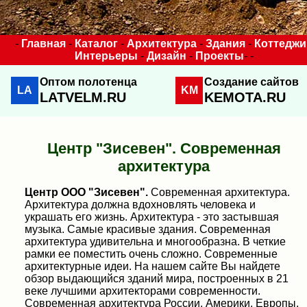
-
Главная
-
Каталог
-
Архитектура
-
Здания
-
Коттеджи
Интерьеры
-
Дизайн
-
Проекты
- -
Оптом полотенца
Создание сайтов
LA
KM
LATVELM.RU
KEMOTA.RU
Центр "Зисевен". Современная
архитектура
Центр ООО "Зисевен".
Современная архитектура.
Архитектура должна вдохновлять человека и
украшать его жизнь. Архитектура - это застывшая
музыка. Самые красивые здания. Современная
архитектура удивительна и многообразна. В четкие
рамки ее поместить очень сложно. Современные
архитектурные идеи. На нашем сайте Вы найдете
обзор выдающийся зданий мира, построенных в 21
веке лучшими архитекторами современности.
Современная архитектура России, Америки, Европы,