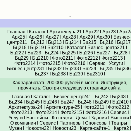
-
Главная
l
Каталог
l
Архитектура21
l
Арх22
l
Арх23
l
Арх2
l
Арх25
l
Арх26
l
Арх27
l
Арх28
l
Арх29
l
Арх30
l
Бизнес-
центр211
l
Бц212
l
Бц213
l
Бц214
l
Бц215
l
Бц216
l
Бц217
Бц218
l
Бц219
l
Бц2110
l
Каталог
l
Бизнес-центр221
l
Бц222
l
Бц223
l
Бц224
l
Бц225
l
Бц226
l
Бц227
l
Бц228
l
Бц229
l
Бц2210
l
Фото2211
l
Фото2212
l
Фото2213
l
Фото2214
l
Фото2215
l
Фото2216
l
Сервис
l
Услуги
l
Бизнес-центр231
l
Бц232
l
Бц233
l
Бц234
l
Бц235
l
Бц236
Бц237
l
Бц238
l
Бц239
l
Бц2310
l
Как заработать 200 000 рублей в месяц. Инструкция,
прочитать. Смотри следующую страницу сайта.
Главная
l
Каталог
l
Бизнес-центр241
l
Бц242
l
Бц243
l
Бц234
l
Бц245
l
Бц246
l
Бц247
l
Бц248
l
Бц249
l
Бц2410
l
Архитектура-24
l
Архитектура-25
l
Фото2211
l
Фото2212
Фото2213
l
Фото2214
l
Фото2215
l
Фото2216
l
Сервис
l
Услуги
l
Бассейны
l
Коттеджи
l
Дома
l
Здания
l
Высотки
О компании
l
Сервис
l
Партнеры
l
Спонсоры
l
Театры
l
Музеи
l
Новости22
l
Новости23
l
Карта-сайта-1
l
Карта2