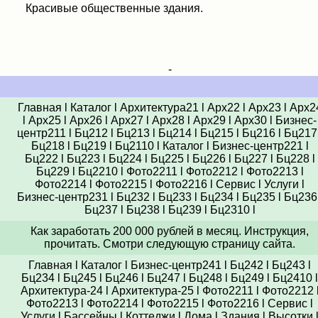
Красивые общественные здания.
-
Главная
l
Каталог
l
Архитектура21
l
Арх22
l
Арх23
l
Арх2
l
Арх25
l
Арх26
l
Арх27
l
Арх28
l
Арх29
l
Арх30
l
Бизнес-
центр211
l
Бц212
l
Бц213
l
Бц214
l
Бц215
l
Бц216
l
Бц217
Бц218
l
Бц219
l
Бц2110
l
Каталог
l
Бизнес-центр221
l
Бц222
l
Бц223
l
Бц224
l
Бц225
l
Бц226
l
Бц227
l
Бц228
l
Бц229
l
Бц2210
l
Фото2211
l
Фото2212
l
Фото2213
l
Фото2214
l
Фото2215
l
Фото2216
l
Сервис
l
Услуги
l
Бизнес-центр231
l
Бц232
l
Бц233
l
Бц234
l
Бц235
l
Бц236
Бц237
l
Бц238
l
Бц239
l
Бц2310
l
Как заработать 200 000 рублей в месяц. Инструкция,
прочитать. Смотри следующую страницу сайта.
Главная
l
Каталог
l
Бизнес-центр241
l
Бц242
l
Бц243
l
Бц234
l
Бц245
l
Бц246
l
Бц247
l
Бц248
l
Бц249
l
Бц2410
l
Архитектура-24
l
Архитектура-25
l
Фото2211
l
Фото2212
Фото2213
l
Фото2214
l
Фото2215
l
Фото2216
l
Сервис
l
Услуги
l
Бассейны
l
Коттеджи
l
Дома
l
Здания
l
Высотки