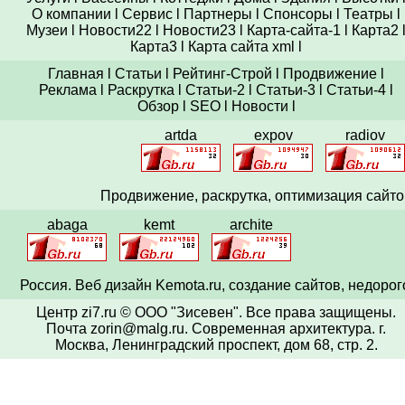
О компании
l
Сервис
l
Партнеры
l
Спонсоры
l
Театры
l
Музеи
l
Новости22
l
Новости23
l
Карта-сайта-1
l
Карта2
Карта3
l
Карта сайта xml
l
Главная
l
Статьи
l
Рейтинг-Строй
l
Продвижение
l
Реклама
l
Раскрутка
l
Статьи-2
l
Статьи-3
l
Статьи-4
l
Обзор
l
SEO
l
Новости
l
artda
expov
radiov
Продвижение,
раскрутка
, оптимизация сайто
abaga
kemt
archite
Россия. Веб
дизайн
Kemota.ru, создание сайтов, недорог
Центр zi7.ru © ООО "Зисевен". Все права защищены.
Почта zorin@malg.ru
. Современная архитектура.
г.
Москва, Ленинградский проспект, дом 68, стр. 2.