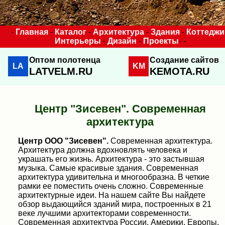
-
Главная
-
Каталог
-
Архитектура
-
Здания
-
Коттеджи
Интерьеры
-
Дизайн
-
Проекты
- -
Оптом полотенца
Создание сайтов
LA
KM
LATVELM.RU
KEMOTA.RU
Центр "Зисевен". Современная
архитектура
Центр ООО "Зисевен".
Современная архитектура.
Архитектура должна вдохновлять человека и
украшать его жизнь. Архитектура - это застывшая
музыка. Самые красивые здания. Современная
архитектура удивительна и многообразна. В четкие
рамки ее поместить очень сложно. Современные
архитектурные идеи. На нашем сайте Вы найдете
обзор выдающийся зданий мира, построенных в 21
веке лучшими архитекторами современности.
Современная архитектура России, Америки, Европы,