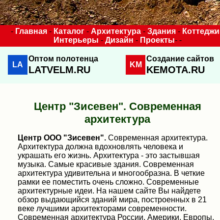
-
Главная
-
Каталог
-
Архитектура
-
Здания
-
Коттеджи
Интерьеры
-
Дизайн
-
Проекты
- -
Оптом полотенца
Создание сайтов
LA
KM
LATVELM.RU
KEMOTA.RU
Центр "Зисевен". Современная
архитектура
Центр ООО "Зисевен".
Современная архитектура.
Архитектура должна вдохновлять человека и
украшать его жизнь. Архитектура - это застывшая
музыка. Самые красивые здания. Современная
архитектура удивительна и многообразна. В четкие
рамки ее поместить очень сложно. Современные
архитектурные идеи. На нашем сайте Вы найдете
обзор выдающийся зданий мира, построенных в 21
веке лучшими архитекторами современности.
Современная архитектура России, Америки, Европы,