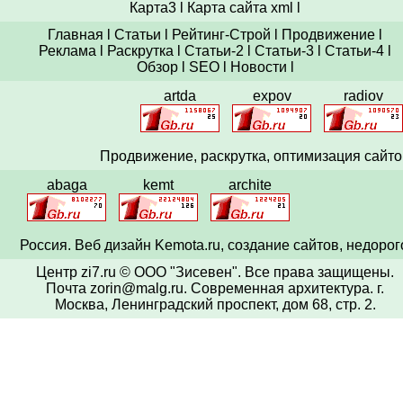
Карта3
l
Карта сайта xml
l
Главная
l
Статьи
l
Рейтинг-Строй
l
Продвижение
l
Реклама
l
Раскрутка
l
Статьи-2
l
Статьи-3
l
Статьи-4
l
Обзор
l
SEO
l
Новости
l
artda
expov
radiov
Продвижение,
раскрутка
, оптимизация сайто
abaga
kemt
archite
Россия. Веб
дизайн
Kemota.ru, создание сайтов, недорог
Центр zi7.ru © ООО "Зисевен". Все права защищены.
Почта zorin@malg.ru
. Современная архитектура.
г.
Москва, Ленинградский проспект, дом 68, стр. 2.