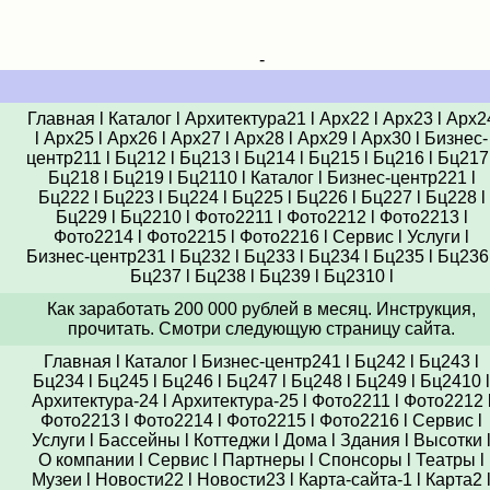
-
Главная
l
Каталог
l
Архитектура21
l
Арх22
l
Арх23
l
Арх2
l
Арх25
l
Арх26
l
Арх27
l
Арх28
l
Арх29
l
Арх30
l
Бизнес-
центр211
l
Бц212
l
Бц213
l
Бц214
l
Бц215
l
Бц216
l
Бц217
Бц218
l
Бц219
l
Бц2110
l
Каталог
l
Бизнес-центр221
l
Бц222
l
Бц223
l
Бц224
l
Бц225
l
Бц226
l
Бц227
l
Бц228
l
Бц229
l
Бц2210
l
Фото2211
l
Фото2212
l
Фото2213
l
Фото2214
l
Фото2215
l
Фото2216
l
Сервис
l
Услуги
l
Бизнес-центр231
l
Бц232
l
Бц233
l
Бц234
l
Бц235
l
Бц236
Бц237
l
Бц238
l
Бц239
l
Бц2310
l
Как заработать 200 000 рублей в месяц. Инструкция,
прочитать. Смотри следующую страницу сайта.
Главная
l
Каталог
l
Бизнес-центр241
l
Бц242
l
Бц243
l
Бц234
l
Бц245
l
Бц246
l
Бц247
l
Бц248
l
Бц249
l
Бц2410
l
Архитектура-24
l
Архитектура-25
l
Фото2211
l
Фото2212
Фото2213
l
Фото2214
l
Фото2215
l
Фото2216
l
Сервис
l
Услуги
l
Бассейны
l
Коттеджи
l
Дома
l
Здания
l
Высотки
О компании
l
Сервис
l
Партнеры
l
Спонсоры
l
Театры
l
Музеи
l
Новости22
l
Новости23
l
Карта-сайта-1
l
Карта2