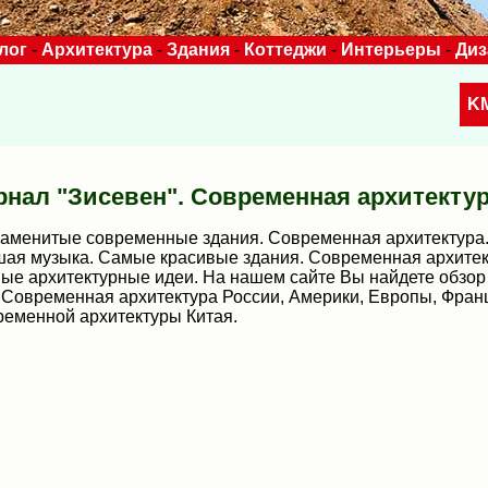
лог
-
Архитектура
-
Здания
-
Коттеджи
-
Интерьеры
-
Ди
K
нал "Зисевен". Современная архитектура
аменитые современные здания. Современная архитектура. 
вшая музыка. Самые красивые здания. Современная архитек
ные архитектурные идеи. На нашем сайте Вы найдете обзо
 Современная архитектура России, Америки, Европы, Франц
еменной архитектуры Китая.