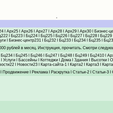
-
24
l
Арх25
l
Арх26
l
Арх27
l
Арх28
l
Арх29
l
Арх30
l
Бизнес-ц
ц222
l
Бц223
l
Бц224
l
Бц225
l
Бц226
l
Бц227
l
Бц228
l
Бц229
уги
l
Бизнес-центр231
l
Бц232
l
Бц233
l
Бц234
l
Бц235
l
Бц2
 000 рублей в месяц. Инструкция, прочитать. Смотри следую
l
Бц234
l
Бц245
l
Бц246
l
Бц247
l
Бц248
l
Бц249
l
Бц2410
l
Ар
l
Услуги
l
Бассейны
l
Коттеджи
l
Дома
l
Здания
l
Высотки
l
О
вости22
l
Новости23
l
Карта-сайта-1
l
Карта2
l
Карта3
l
Карта
l
Продвижение
l
Реклама
l
Раскрутка
l
Статьи-2
l
Статьи-3
l