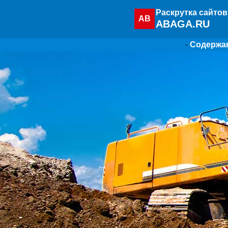
Раскрутка сайтов
AB
ABAGA.RU
-
Содержа