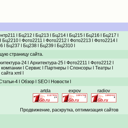
ентр211
l
Бц212
l
Бц213
l
Бц214
l
Бц215
l
Бц216
l
Бц217
l
l
Бц2210
l
Фото2211
l
Фото2212
l
Фото2213
l
Фото2214
l
36
l
Бц237
l
Бц238
l
Бц239
l
Бц2310
l
щую страницу сайта.
хитектура-24
l
Архитектура-25
l
Фото2211
l
Фото2212
l
 компании
l
Сервис
l
Партнеры
l
Спонсоры
l
Театры
l
 сайта xml
l
Статьи-4
l
Обзор
l
SEO
l
Новости
l
artda
expov
radiov
Продвижение,
раскрутка
, оптимизация сайтов