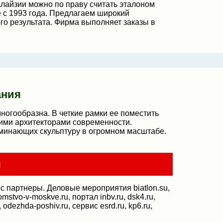
лайзии можно по праву считать эталоном
 с 1993 года. Предлагаем широкий
го результата. Фирма выполняет заказы в
ания
огообразна. В четкие рамки ее поместить
ими архитекторами современности.
минающих скульптуру в огромном масштабе.
я
партнеры. Деловые мероприятия biatlon.su,
akomstvo-v-moskve.ru, портал inbv.ru, dsk4.ru,
, odezhda-poshiv.ru, сервис esrd.ru, kp6.ru,