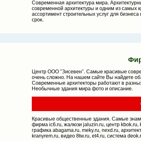
Современная архитектура мира. Архитектурн
современной архитектуры и одним из самых к
ассортимент строительных услуг для бизнеса 
срок.
Фир
Центр ООО "Зисевен". Самые красивые соврем
очень сложно. На нашем сайте Вы найдете о
Современные архитекторы работают в разных
Необычные здания мира фото и описание.
Красивые общественные здания. Самые знаме
фирма ic6.ru, жалюзи jaluzin.ru, центр kbok.ru, ke
графика abagama.ru, meky.ru, nexd.ru, архитектура
kranyrem.ru, видео 8tw.ru, et4.ru, система deok.