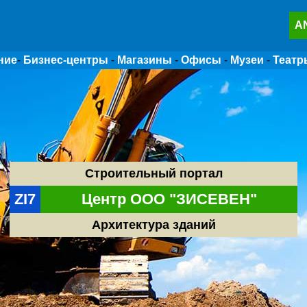
A
ние
-
Бизнес-центры
-
Магазины
-
Офисы
-
Музеи
-
Театр
Строительный портал
ZI7
Центр ООО "ЗИСЕВЕН"
Архитектура зданий