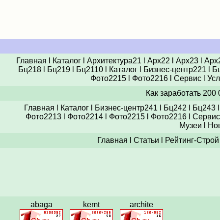
Главная
l
Каталог
l
Архитектура21
l
Арх22
l
Арх23
l
Арх
Бц218
l
Бц219
l
Бц2110
l
Каталог
l
Бизнес-центр221
l
Б
Фото2215
l
Фото2216
l
Сервис
l
Усл
Как заработать 200
Главная
l
Каталог
l
Бизнес-центр241
l
Бц242
l
Бц243
Фото2213
l
Фото2214
l
Фото2215
l
Фото2216
l
Сервис
Музеи
l
Но
Главная
l
Статьи
l
Рейтинг-Строй
abaga
kemt
archite