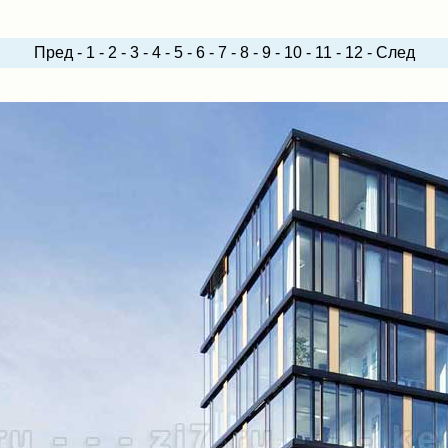
Пред
-
1
-
2
-
3
-
4
-
5
-
6
-
7
-
8
-
9
-
10
-
11
-
12
-
След