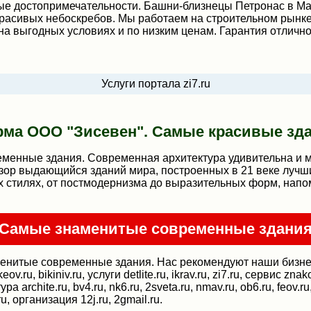
ые достопримечательности. Башни-близнецы Петронас в Ма
расивых небоскребов. Мы работаем на строительном рынке
на выгодных условиях и по низким ценам. Гарантия отлично
Услуги портала zi7.ru
ма ООО "Зисевен". Самые красивые зд
енные здания. Современная архитектура удивительна и мн
бзор выдающийся зданий мира, построенных в 21 веке лучш
 стилях, от постмодернизма до выразительных форм, напо
Самые знаменитые современные здани
нитые современные здания. Нас рекомендуют наши бизнес 
ov.ru, bikiniv.ru, услуги detlite.ru, ikrav.ru, zi7.ru, сервис zn
 archite.ru, bv4.ru, nk6.ru, 2sveta.ru, nmav.ru, ob6.ru, feov.ru
ru, организация 12j.ru, 2gmail.ru.