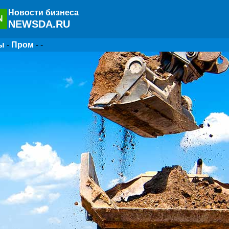
Новости бизнеса
N
NEWSDA.RU
ы
-
Пром
- -