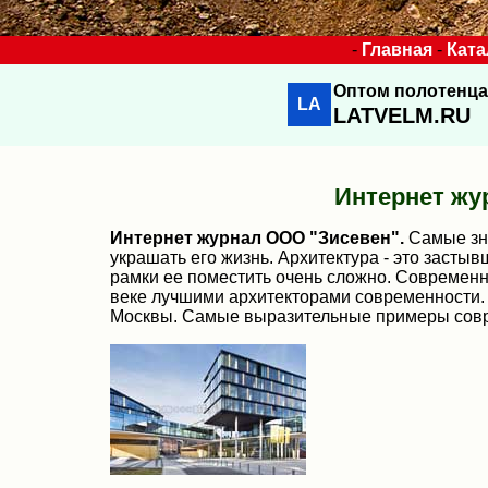
-
Главная
-
Ката
Оптом полотенца
LA
LATVELM.RU
Интернет жур
Интернет журнал ООО "Зисевен".
Самые зн
украшать его жизнь. Архитектура - это засты
рамки ее поместить очень сложно. Современ
веке лучшими архитекторами современности.
Москвы. Самые выразительные примеры совр