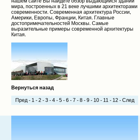
нашем сайте Вы найдете обзор выдающийся зданий
мира, построенных в 21 веке лучшими архитекторами
современности. Современная архитектура России,
Америки, Европы, Франции, Китая. Главные
достопримечательностей Москвы. Самые
выразительные примеры современной архитектуры
Китая.
Вернуться назад
Пред
-
1
-
2
-
3
-
4
-
5
-
6
-
7
-
8
-
9
-
10
-
11
-
12
-
След