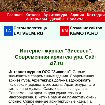
-
Главная
-
Каталог
-
Архитектура
-
Здания
-
Коттеджи
Интерьеры
-
Дизайн
-
Проекты
- -
Оптом полотенца
Создание сайтов
LA
KM
LATVELM.RU
KEMOTA.RU
Интернет журнал "Зисевен".
Современная архитектура. Сайт
zi7.ru
Интернет журнал ООО "Зисевен".
Самые
знаменитые современные здания. Современная
архитектура. Архитектура должна вдохновлять
человека и украшать его жизнь. Архитектура - это
застывшая музыка. Самые красивые здания.
Современная архитектура удивительна и
многообразна. В четкие рамки ее поместить очень
сложно. Современные архитектурные идеи. На