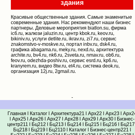
здания
Красивые общественные здания. Самые знаменитые
современные здания. Нас рекомендуют наши бизнес
партнеры. Деловые мероприятия biatlon.su, фирма
ic6.ru, жалюзи jaluzin.ru, центр kbok.ru, keov.ru,
bikiniv.ru, услуги detlite.ru, ikrav.ru, zi7.ru, сервис
znakomstvo-v-moskve.ru, портал inbv.ru, dsk4.ru,
графика abagama.ru, meky.ru, nexd.ru, архитектура
archite.ru, bv4.ru, nk6.ru, 2sveta.ru, nmav.ru, ob6.ru,
feov.ru, odezhda-poshiv.ru, сервис esrd.ru, kp6.ru,
kranyrem.ru, видео 8tw.ru, et4.ru, система deok.ru,
организация 12j.ru, 2gmail.ru.
-
Главная
l
Каталог
l
Архитектура21
l
Арх22
l
Арх23
l
Арх2
l
Арх25
l
Арх26
l
Арх27
l
Арх28
l
Арх29
l
Арх30
l
Бизнес-
центр211
l
Бц212
l
Бц213
l
Бц214
l
Бц215
l
Бц216
l
Бц217
Бц218
l
Бц219
l
Бц2110
l
Каталог
l
Бизнес-центр221
l