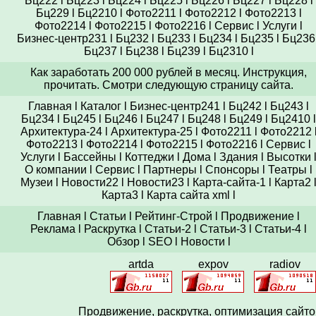
Бц222
l
Бц223
l
Бц224
l
Бц225
l
Бц226
l
Бц227
l
Бц228
l
Бц229
l
Бц2210
l
Фото2211
l
Фото2212
l
Фото2213
l
Фото2214
l
Фото2215
l
Фото2216
l
Сервис
l
Услуги
l
Бизнес-центр231
l
Бц232
l
Бц233
l
Бц234
l
Бц235
l
Бц236
Бц237
l
Бц238
l
Бц239
l
Бц2310
l
Как заработать 200 000 рублей в месяц. Инструкция,
прочитать. Смотри следующую страницу сайта.
Главная
l
Каталог
l
Бизнес-центр241
l
Бц242
l
Бц243
l
Бц234
l
Бц245
l
Бц246
l
Бц247
l
Бц248
l
Бц249
l
Бц2410
l
Архитектура-24
l
Архитектура-25
l
Фото2211
l
Фото2212
Фото2213
l
Фото2214
l
Фото2215
l
Фото2216
l
Сервис
l
Услуги
l
Бассейны
l
Коттеджи
l
Дома
l
Здания
l
Высотки
О компании
l
Сервис
l
Партнеры
l
Спонсоры
l
Театры
l
Музеи
l
Новости22
l
Новости23
l
Карта-сайта-1
l
Карта2
Карта3
l
Карта сайта xml
l
Главная
l
Статьи
l
Рейтинг-Строй
l
Продвижение
l
Реклама
l
Раскрутка
l
Статьи-2
l
Статьи-3
l
Статьи-4
l
Обзор
l
SEO
l
Новости
l
artda
expov
radiov
Продвижение,
раскрутка
, оптимизация сайто