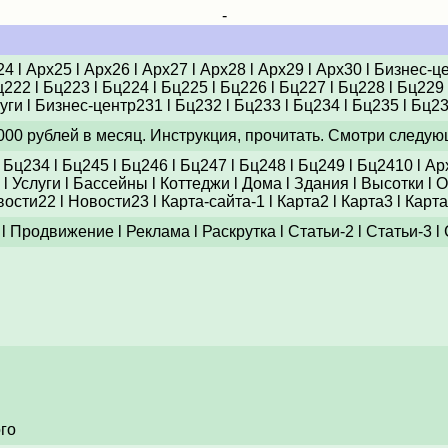
-
24
l
Арх25
l
Арх26
l
Арх27
l
Арх28
l
Арх29
l
Арх30
l
Бизнес-ц
ц222
l
Бц223
l
Бц224
l
Бц225
l
Бц226
l
Бц227
l
Бц228
l
Бц229
уги
l
Бизнес-центр231
l
Бц232
l
Бц233
l
Бц234
l
Бц235
l
Бц2
 000 рублей в месяц. Инструкция, прочитать. Смотри следую
l
Бц234
l
Бц245
l
Бц246
l
Бц247
l
Бц248
l
Бц249
l
Бц2410
l
Ар
l
Услуги
l
Бассейны
l
Коттеджи
l
Дома
l
Здания
l
Высотки
l
О
вости22
l
Новости23
l
Карта-сайта-1
l
Карта2
l
Карта3
l
Карта
l
Продвижение
l
Реклама
l
Раскрутка
l
Статьи-2
l
Статьи-3
l
ого