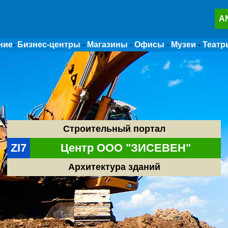
A
ние
-
Бизнес-центры
-
Магазины
-
Офисы
-
Музеи
-
Театр
Строительный портал
ZI7
Центр ООО "ЗИСЕВЕН"
Архитектура зданий