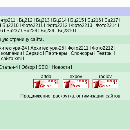
ентр211
l
Бц212
l
Бц213
l
Бц214
l
Бц215
l
Бц216
l
Бц217
l
l
Бц2210
l
Фото2211
l
Фото2212
l
Фото2213
l
Фото2214
l
36
l
Бц237
l
Бц238
l
Бц239
l
Бц2310
l
щую страницу сайта.
хитектура-24
l
Архитектура-25
l
Фото2211
l
Фото2212
l
 компании
l
Сервис
l
Партнеры
l
Спонсоры
l
Театры
l
 сайта xml
l
Статьи-4
l
Обзор
l
SEO
l
Новости
l
artda
expov
radiov
Продвижение,
раскрутка
, оптимизация сайтов