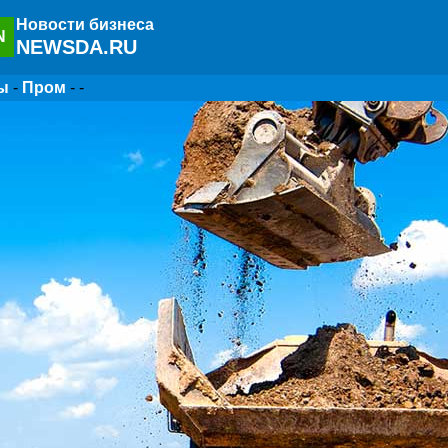
Новости бизнеса
N
NEWSDA.RU
ы
-
Пром
- -