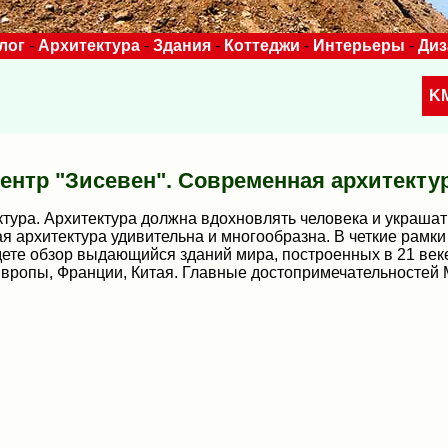
лог
-
Архитектура
-
Здания
-
Коттеджи
-
Интерьеры
-
Ди
K
ентр "Зисевен". Современная архитекту
ура. Архитектура должна вдохновлять человека и украшать
 архитектура удивительна и многообразна. В четкие рамк
дете обзор выдающийся зданий мира, построенных в 21 ве
Европы, Франции, Китая. Главные достопримечательносте