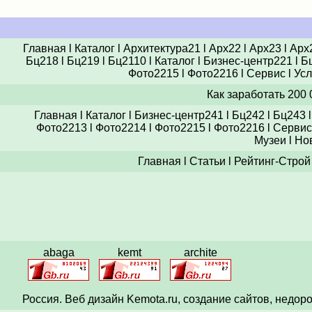
Главная
l
Каталог
l
Архитектура21
l
Арх22
l
Арх23
l
Арх
Бц218
l
Бц219
l
Бц2110
l
Каталог
l
Бизнес-центр221
l
Б
Фото2215
l
Фото2216
l
Сервис
l
Усл
Как заработать 200
Главная
l
Каталог
l
Бизнес-центр241
l
Бц242
l
Бц243
Фото2213
l
Фото2214
l
Фото2215
l
Фото2216
l
Сервис
Музеи
l
Но
Главная
l
Статьи
l
Рейтинг-Строй
abaga
kemt
archite
Россия. Веб
дизайн
Kemota.ru, создание сайтов, недор