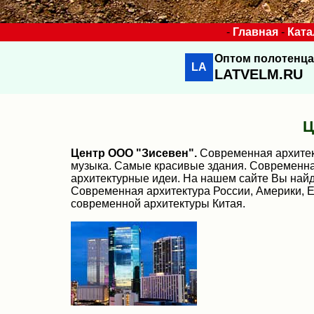
-
Главная
-
Ката
Оптом полотенца
LA
LATVELM.RU
Ц
Центр ООО "Зисевен".
Современная архитект
музыка. Самые красивые здания. Современная
архитектурные идеи. На нашем сайте Вы най
Современная архитектура России, Америки, 
современной архитектуры Китая.