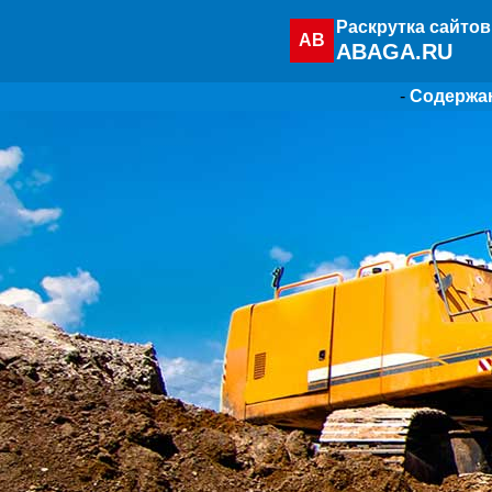
Раскрутка сайтов
AB
ABAGA.RU
-
Содержа