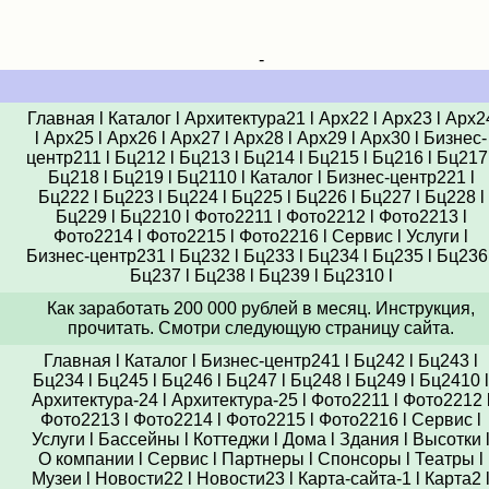
-
Главная
l
Каталог
l
Архитектура21
l
Арх22
l
Арх23
l
Арх2
l
Арх25
l
Арх26
l
Арх27
l
Арх28
l
Арх29
l
Арх30
l
Бизнес-
центр211
l
Бц212
l
Бц213
l
Бц214
l
Бц215
l
Бц216
l
Бц217
Бц218
l
Бц219
l
Бц2110
l
Каталог
l
Бизнес-центр221
l
Бц222
l
Бц223
l
Бц224
l
Бц225
l
Бц226
l
Бц227
l
Бц228
l
Бц229
l
Бц2210
l
Фото2211
l
Фото2212
l
Фото2213
l
Фото2214
l
Фото2215
l
Фото2216
l
Сервис
l
Услуги
l
Бизнес-центр231
l
Бц232
l
Бц233
l
Бц234
l
Бц235
l
Бц236
Бц237
l
Бц238
l
Бц239
l
Бц2310
l
Как заработать 200 000 рублей в месяц. Инструкция,
прочитать. Смотри следующую страницу сайта.
Главная
l
Каталог
l
Бизнес-центр241
l
Бц242
l
Бц243
l
Бц234
l
Бц245
l
Бц246
l
Бц247
l
Бц248
l
Бц249
l
Бц2410
l
Архитектура-24
l
Архитектура-25
l
Фото2211
l
Фото2212
Фото2213
l
Фото2214
l
Фото2215
l
Фото2216
l
Сервис
l
Услуги
l
Бассейны
l
Коттеджи
l
Дома
l
Здания
l
Высотки
О компании
l
Сервис
l
Партнеры
l
Спонсоры
l
Театры
l
Музеи
l
Новости22
l
Новости23
l
Карта-сайта-1
l
Карта2