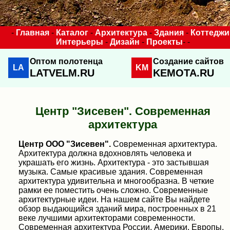
-
Главная
-
Каталог
-
Архитектура
-
Здания
-
Коттеджи
Интерьеры
-
Дизайн
-
Проекты
- -
Оптом полотенца
Создание сайтов
LA
KM
LATVELM.RU
KEMOTA.RU
Центр "Зисевен". Современная
архитектура
Центр ООО "Зисевен".
Современная архитектура.
Архитектура должна вдохновлять человека и
украшать его жизнь. Архитектура - это застывшая
музыка. Самые красивые здания. Современная
архитектура удивительна и многообразна. В четкие
рамки ее поместить очень сложно. Современные
архитектурные идеи. На нашем сайте Вы найдете
обзор выдающийся зданий мира, построенных в 21
веке лучшими архитекторами современности.
Современная архитектура России, Америки, Европы,