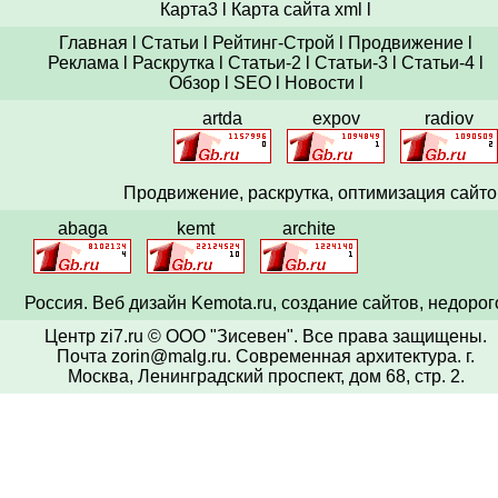
Карта3
l
Карта сайта xml
l
Главная
l
Статьи
l
Рейтинг-Строй
l
Продвижение
l
Реклама
l
Раскрутка
l
Статьи-2
l
Статьи-3
l
Статьи-4
l
Обзор
l
SEO
l
Новости
l
artda
expov
radiov
Продвижение,
раскрутка
, оптимизация сайто
abaga
kemt
archite
Россия. Веб
дизайн
Kemota.ru, создание сайтов, недорог
Центр zi7.ru © ООО "Зисевен". Все права защищены.
Почта zorin@malg.ru
. Современная архитектура.
г.
Москва, Ленинградский проспект, дом 68, стр. 2.